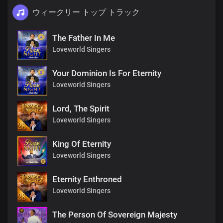
ウィークリー トップ トラック
The Father In Me
Loveworld Singers
Your Dominion Is For Eternity
Loveworld Singers
Lord, The Spirit
Loveworld Singers
King Of Eternity
Loveworld Singers
Eternity Enthroned
Loveworld Singers
The Person Of Sovereign Majesty