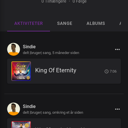
0 Tilhængere
·
0 Følge
AKTIVITETER
SANGE
ALBUMS
AFS
Sindie
delt |bruger| sang,
5 måneder siden
King Of Eternity
7:06
Sindie
delt |bruger| sang,
omkring et år siden