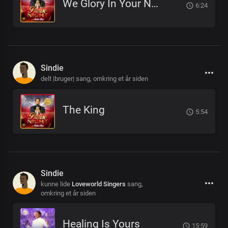
We Glory In Your Name
6:24
Sindie
delt |bruger| sang,
omkring et år siden
The King
5:54
Sindie
kunne lide
Loveworld Singers
sang,
omkring et år siden
Healing Is Yours
15:59