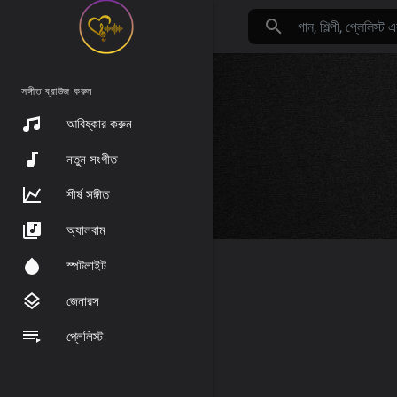
সঙ্গীত ব্রাউজ করুন
আবিষ্কার করুন
নতুন সংগীত
শীর্ষ সঙ্গীত
অ্যালবাম
স্পটলাইট
জেনারস
প্লেলিস্ট