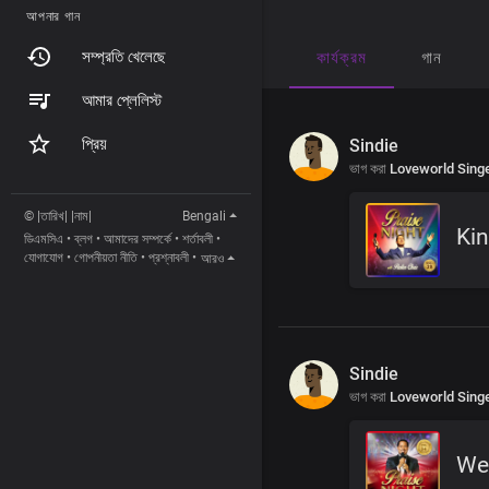
আপনার গান
সম্প্রতি খেলেছে
কার্যক্রম
গান
আমার প্লেলিস্ট
প্রিয়
Sindie
ভাগ করা
Loveworld Sing
© |তারিখ| |নাম|
Bengali
Kin
ডিএমসিএ
•
ব্লগ
•
আমাদের সম্পর্কে
•
শর্তাবলী
•
যোগাযোগ
•
গোপনীয়তা নীতি
•
প্রশ্নাবলী
•
আরও
Sindie
ভাগ করা
Loveworld Sing
We