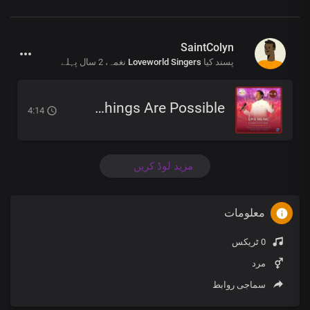
SaintColyn
2 سال پہلے
نغمہ،
Loveworld Singers
پسند کیا
All Things Are Possible
4:14
مزید لوڈ کریں
معلومات
0 ٹریکس
مرد
سماجی روابط