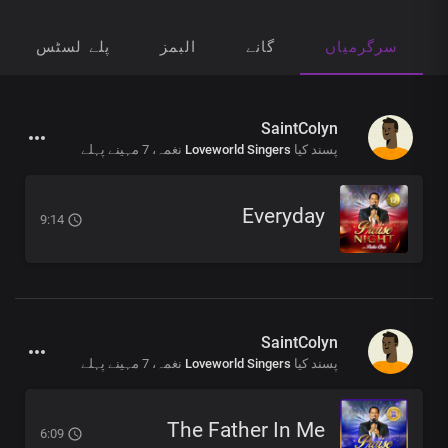
سرگرمیاں
گانے
البمز
پلے لسٹس
SaintColyn
7 مہینے پہلے
نغمہ،
Loveworld Singers
پسند کیا
Everyday
9:14
SaintColyn
7 مہینے پہلے
نغمہ،
Loveworld Singers
پسند کیا
The Father In Me
6:09