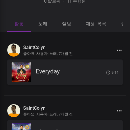
0 팔로워
·
11 수행원
활동
노래
앨범
재생 목록
좋
SaintColyn
좋아요 |사용자| 노래,
7개월 전
Everyday
9:14
SaintColyn
좋아요 |사용자| 노래,
7개월 전