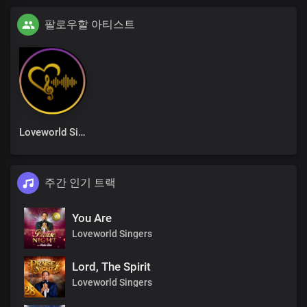
팔로우할 아티스트
Loveworld Singers
주간 인기 트랙
You Are
Loveworld Singers
Lord, The Spirit
Loveworld Singers