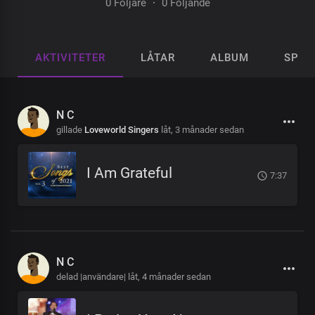
0 Följare
·
0 Följande
AKTIVITETER
LÅTAR
ALBUM
SPEL
N C
gillade
Loveworld Singers
låt,
3 månader sedan
I Am Grateful
7:37
N C
delad |användare| låt,
4 månader sedan