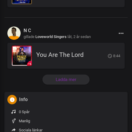
N C
gillade
Loveworld Singers
låt,
2 år sedan
You Are The Lord
8:44
Ladda mer
Info
0 Spår
Manlig
Sociala länkar