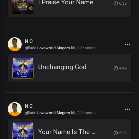
I Praise Your Name
6:38
N C
gillade
Loveworld Singers
låt,
2 år sedan
Unchanging God
4:49
N C
gillade
Loveworld Singers
låt,
2 år sedan
Your Name Is The Greatest Of All
5:33