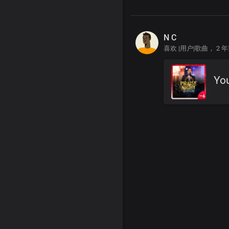
N C
喜欢 |用户|歌曲，
2 
Yo