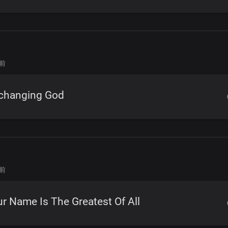
年前
changing God
年前
r Name Is The Greatest Of All