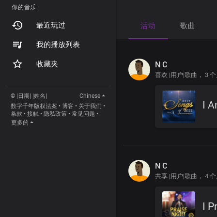
你的音乐
最近玩过
活动
歌曲
我的播放列表
收藏夹
N C
喜欢 |用户|歌曲，
3 
© |日期| |姓名|
Chinese
I A
数字千年版权法案
•
博客
•
关于我们
•
条款
•
接触
•
隐私政策
•
常见问题
•
更多的
N C
共享 |用户|歌曲，
4 
I P