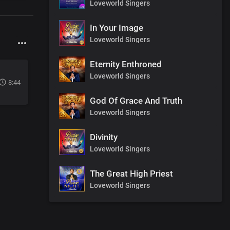
Loveworld Singers
In Your Image
Loveworld Singers
Eternity Enthroned
Loveworld Singers
8:44
God Of Grace And Truth
Loveworld Singers
Divinity
Loveworld Singers
The Great High Priest
Loveworld Singers