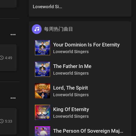
Loveworld Singers
每周热门曲目
Your Dominion Is For Eternity
Loveworld Singers
4:49
The Father In Me
Loveworld Singers
Lord, The Spirit
Loveworld Singers
King Of Eternity
Loveworld Singers
5:33
The Person Of Sovereign Majesty