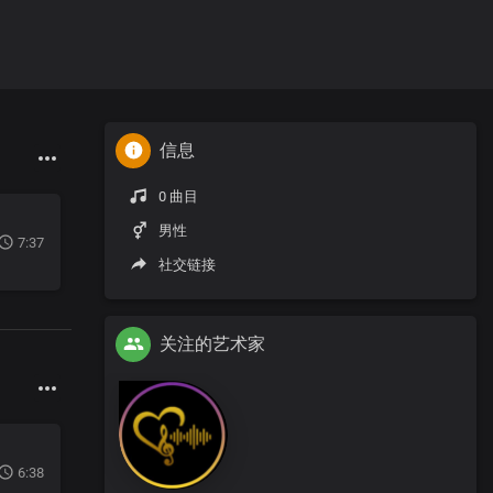
信息
0 曲目
男性
7:37
社交链接
关注的艺术家
6:38