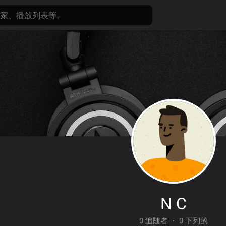
N C
0 追随者
·
0 下列的