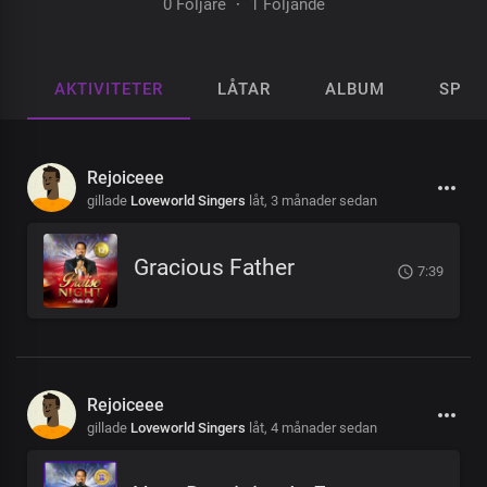
0 Följare
·
1 Följande
AKTIVITETER
LÅTAR
ALBUM
SPEL
Rejoiceee
gillade
Loveworld Singers
låt,
3 månader sedan
Gracious Father
7:39
Rejoiceee
gillade
Loveworld Singers
låt,
4 månader sedan