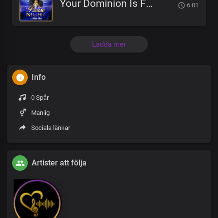
Your Dominion Is For Eternity
6:01
Ladda mer
Info
0 Spår
Manlig
Sociala länkar
Artister att följa