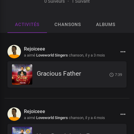
0 Suiveurs
·
1 Suivant
ACTIVITÉS
CHANSONS
ALBUMS
P
Rejoiceee
a aimé
Loveworld Singers
chanson,
il y a 3 mois
Gracious Father
7:39
Rejoiceee
a aimé
Loveworld Singers
chanson,
il y a 4 mois