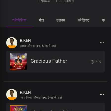
0 समर्थक
·
1 निम्नलिखित
गतिविधियां
गीत
एलबम
प्लेलिस्ट
पसंद 
R.KEN
साझा |औसर| गाना,
5 महीने पहले
Gracious Father
7:39
R.KEN
पसंद किया |औसर| गाना,
6 महीने पहले