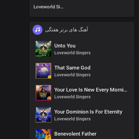
Loveworld Singers
آهنگ های برتر هفتگی
Unto You
Loveworld Singers
That Same God
Loveworld Singers
Your Love Is New Every Morning
Loveworld Singers
Your Dominion Is For Eternity
Loveworld Singers
Benevolent Father