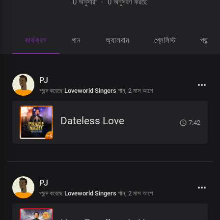
0 অনুসারী
·
0 অনুসরণ করছে
কার্যক্রম
গান
অ্যালবাম
প্লেলিস্ট
পছন্দ হ
PJ
পছন্দ করেছে
Loveworld Singers
গান,
2 মাস আগে
Dateless Love
7:42
PJ
পছন্দ করেছে
Loveworld Singers
গান,
2 মাস আগে