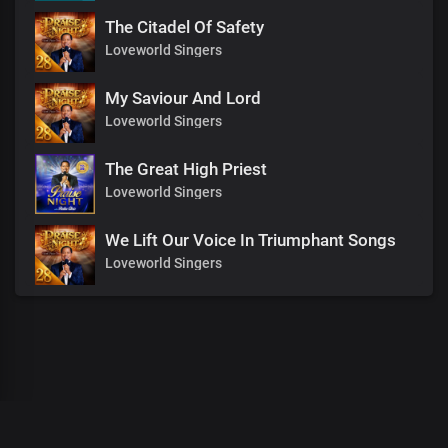
The Citadel Of Safety
Loveworld Singers
My Saviour And Lord
Loveworld Singers
The Great High Priest
Loveworld Singers
We Lift Our Voice In Triumphant Songs
Loveworld Singers
00
:
00
:
00
/
0
:
00
:
00