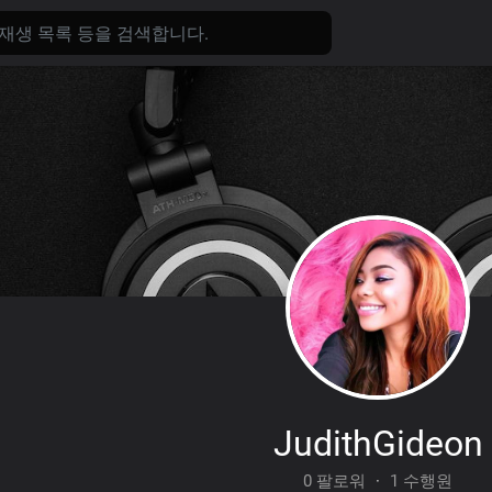
JudithGideon
0 팔로워
·
1 수행원