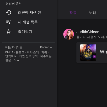
당신의 음악
최근에 재생 된
활동
노래
내 재생 목록
즐겨찾기
JudithGideon
좋아요 |사용자| 노래,
© |날짜| |이름|
Korean
Wh
DMCA
•
블로그
•
회사 소개
•
자귀
•
연락하다
•
개인 정보 정책
•
자주하는
질문
•
더