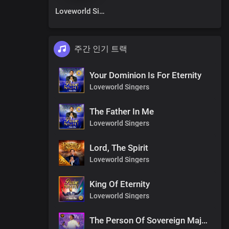
Loveworld Singers
주간 인기 트랙
Your Dominion Is For Eternity
Loveworld Singers
The Father In Me
Loveworld Singers
Lord, The Spirit
Loveworld Singers
King Of Eternity
Loveworld Singers
The Person Of Sovereign Majesty