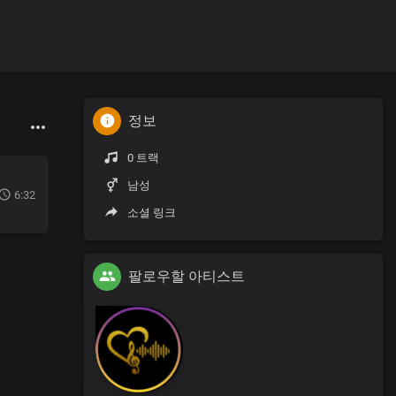
정보
0 트랙
남성
6:32
소셜 링크
팔로우할 아티스트