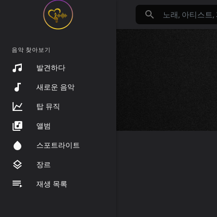
음악 찾아보기
발견하다
새로운 음악
탑 뮤직
앨범
스포트라이트
장르
재생 목록