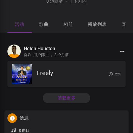
0 追随者
·
1 下列的
活动
歌曲
相册
播放列表
喜欢
Helen Houston
喜欢 |用户|歌曲，
3 个月前
Freely
7:25
装载更多
信息
0 曲目