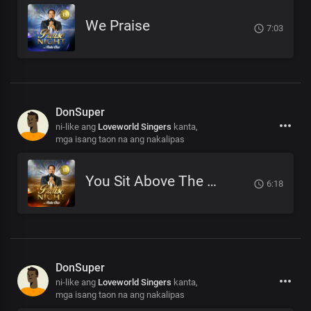
We Praise
7:03
DonSuper
ni-like ang
Loveworld Singers
kanta,
mga isang taon na ang nakalipas
You Sit Above The Cherubim
6:18
DonSuper
ni-like ang
Loveworld Singers
kanta,
mga isang taon na ang nakalipas