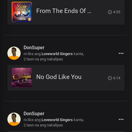
From The Ends Of The Earth
4:55
DonSuper
ni-like ang
Loveworld Singers
kanta,
2 taon na ang nakalipas
No God Like You
6:14
DonSuper
ni-like ang
Loveworld Singers
kanta,
2 taon na ang nakalipas