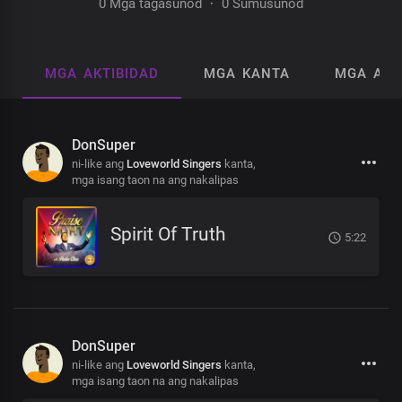
0 Mga tagasunod
·
0 Sumusunod
MGA AKTIBIDAD
MGA KANTA
MGA AL
DonSuper
ni-like ang
Loveworld Singers
kanta,
mga isang taon na ang nakalipas
Spirit Of Truth
5:22
DonSuper
ni-like ang
Loveworld Singers
kanta,
mga isang taon na ang nakalipas