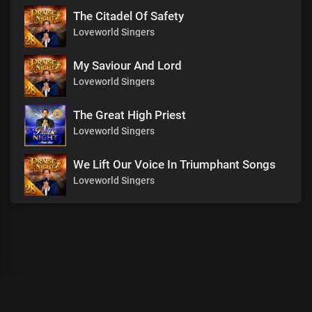
The Citadel Of Safety
Loveworld Singers
My Saviour And Lord
Loveworld Singers
The Great High Priest
Loveworld Singers
We Lift Our Voice In Triumphant Songs
Loveworld Singers
00
:
00
:
00
/
0
:
00
:
00