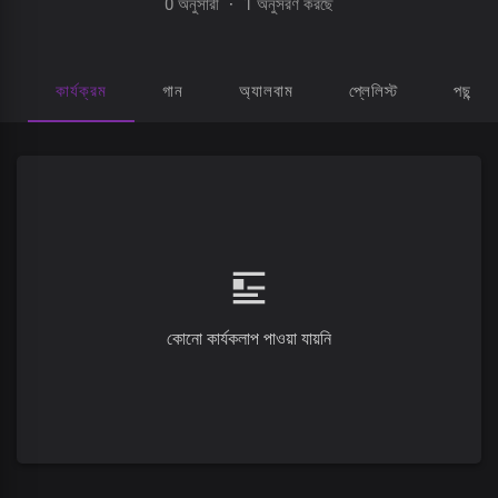
0 অনুসারী
·
1 অনুসরণ করছে
কার্যক্রম
গান
অ্যালবাম
প্লেলিস্ট
পছন্দ হ
কোনো কার্যকলাপ পাওয়া যায়নি