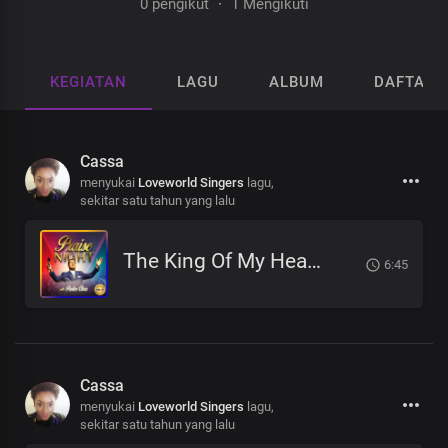
0 pengikut
·
1 Mengikuti
KEGIATAN
LAGU
ALBUM
DAFTAR 
Cassa
menyukai
Loveworld Singers
lagu,
sekitar satu tahun yang lalu
The King Of My Heart
6:45
Cassa
menyukai
Loveworld Singers
lagu,
sekitar satu tahun yang lalu