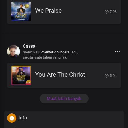
We Praise
7:03
Cassa
menyukai
Loveworld Singers
lagu,
sekitar satu tahun yang lalu
You Are The Christ
5:04
Muat lebih banyak
Info