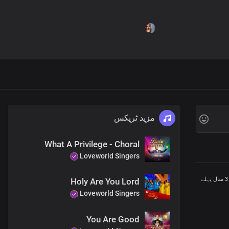
مزید ٹریکس
What A Privilege - Choral
Loveworld Singers
3 سال پہلے
Holy Are You Lord
Loveworld Singers
You Are Good