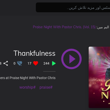
Praise Night With Pastor Chris. (Vol. 15)
, البم میں
Thankfulness
8
0
17
244
rs at Praise Night With Pastor Chris.
#worship
#praise