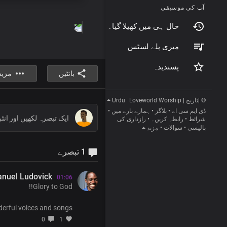
آپ کی موسیقی
حال ہی میں کھیلا گیا۔
میری پلے لسٹس
پسندیدہ
بانٹیں
مزید
Urdu
© |تاریخ | Loveworld Worship
•
ہمارے بارے میں
•
بلاگز
•
ڈی ایم سی اے
رازداری کی
•
رابطہ کریں۔
•
شرائط
•
سوالات
•
پالیسی
مزید
1 تبصرے
nuel Ludovick
01:06
Glory to God!!
erful voices and songs!!
0
1