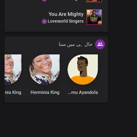
You Are Mighty
Loveworld Singers
حال ہی میں سنا
minia King
Herminia King
Aremu Ayandola