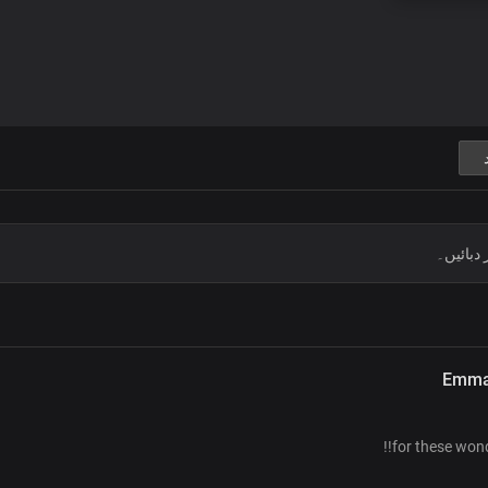
Emma
for these wond