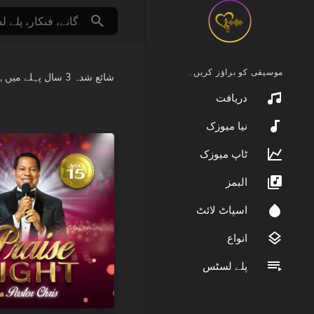
موسیقی کو براؤز کریں۔
شائع شدہ
3 سال پہلے
میں
:
دریافت
نیا میوزک
ٹاپ میوزک
البمز
اسپاٹ لائٹ
انواع
پلے لسٹس