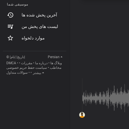
موسیقی شما
آخرین پخش شده ها
لیست های پخش من
موارد دلخواه
© |تاریخ| |نام|
Persian
DMCA
•
•
مقررات
•
درباره ما
•
وبلاگ ها
سیاست حفظ حریم خصوصی
•
مخاطب
سوالات متداول
•
•
بیشتر