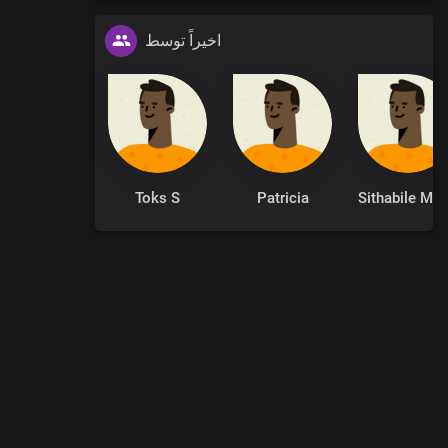
اخیراً توسط
Toks S
Patricia
Sithabile Ma
0
:
00
:
00