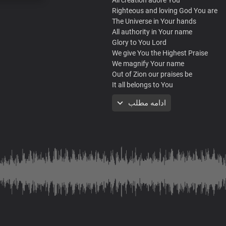
Righteous and loving God You are
The Universe in Your hands
All authority in Your name
Glory to You Lord
We give You the Highest Praise
We magnify Your name
Out of Zion our praises be
It all belongs to You
We give You the Highest Praise
ادامه مطلب
We magnify Your name
Out of Zion our praises be
You rule the heavens and the earth
Your glory and beauty none compar
Lord Jesus, the source of everything
You are the king of all the earth
Heaven and earth proclaim Your na
Power and Might is in Your name
You are the God of everything
You are great