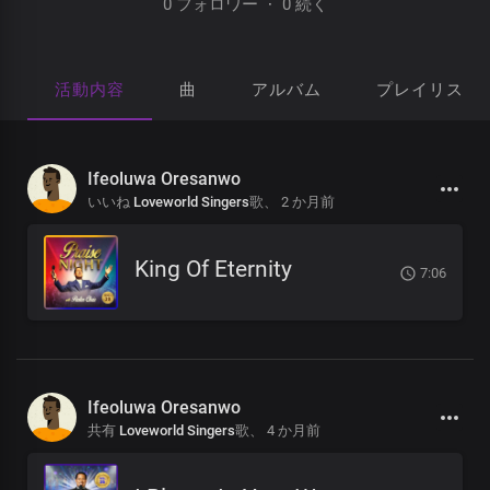
0 フォロワー
·
0 続く
活動内容
曲
アルバム
プレイリスト
Ifeoluwa Oresanwo
いいね
Loveworld Singers
歌、
2 か月前
King Of Eternity
7:06
Ifeoluwa Oresanwo
共有
Loveworld Singers
歌、
4 か月前