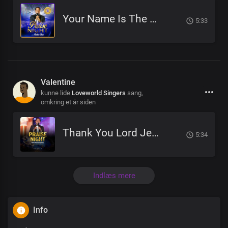
Your Name Is The Greatest Of All
5:33
Valentine
kunne lide
Loveworld Singers
sang,
omkring et år siden
Thank You Lord Jesus
5:34
Indlæs mere
Info