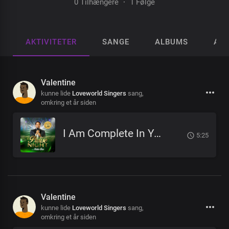
0 Tilhængere
·
1 Følge
AKTIVITETER
SANGE
ALBUMS
AFS
Valentine
kunne lide
Loveworld Singers
sang,
omkring et år siden
I Am Complete In You
5:25
Valentine
kunne lide
Loveworld Singers
sang,
omkring et år siden