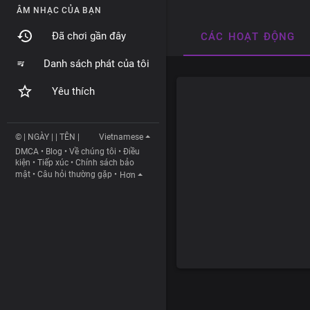
ÂM NHẠC CỦA BẠN
Đã chơi gần đây
CÁC HOẠT ĐỘNG
Danh sách phát của tôi
Yêu thích
© | NGÀY | | TÊN |
Vietnamese
DMCA
•
Blog
•
Về chúng tôi
•
Điều
kiện
•
Tiếp xúc
•
Chính sách bảo
mật
•
Câu hỏi thường gặp
•
Hơn