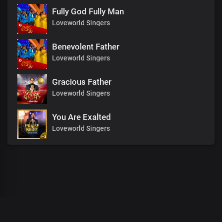
Fully God Fully Man
Loveworld Singers
Benevolent Father
Loveworld Singers
Gracious Father
Loveworld Singers
You Are Exalted
Loveworld Singers
00
:
00
:
00
/
0
:
00
:
00