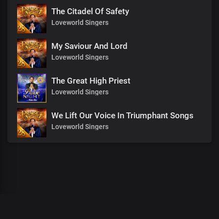
The Citadel Of Safety
Loveworld Singers
My Saviour And Lord
Loveworld Singers
The Great High Priest
Loveworld Singers
We Lift Our Voice In Triumphant Songs
Loveworld Singers
00
:
00
:
00
/
0
:
00
:
00