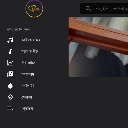
সঙ্গীত ব্রাউজ করুন
আবিষ্কার করুন
নতুন সংগীত
শীর্ষ সঙ্গীত
অ্যালবাম
স্পটলাইট
জেনারস
প্লেলিস্ট