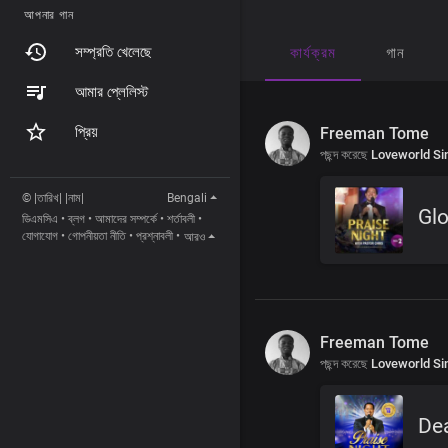
আপনার গান
সম্প্রতি খেলেছে
কার্যক্রম
গান
আমার প্লেলিস্ট
প্রিয়
Freeman Tome
পছন্দ করেছে
Loveworld Si
© |তারিখ| |নাম|
Bengali
Gl
ডিএমসিএ
•
ব্লগ
•
আমাদের সম্পর্কে
•
শর্তাবলী
•
যোগাযোগ
•
গোপনীয়তা নীতি
•
প্রশ্নাবলী
•
আরও
Freeman Tome
পছন্দ করেছে
Loveworld Si
De