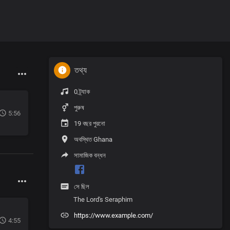
তথ্য
0 ট্র্যাক
পুরুষ
5:56
19 বছর পুরনো
অবস্থিত Ghana
সামাজিক বন্ধন
সে ছিল
The Lord's Seraphim
https://www.example.com/
4:55