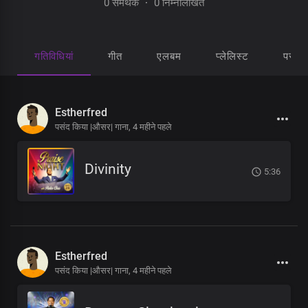
0 समर्थक
·
0 निम्नलिखित
गतिविधियां
गीत
एलबम
प्लेलिस्ट
पसंद 
Estherfred
पसंद किया |औसर| गाना,
4 महीने पहले
Divinity
5:36
Estherfred
पसंद किया |औसर| गाना,
4 महीने पहले