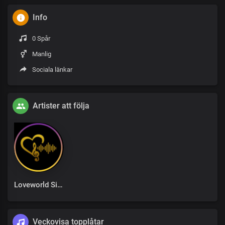
Info
0 Spår
Manlig
Sociala länkar
Artister att följa
Loveworld Singers
Veckovisa topplåtar