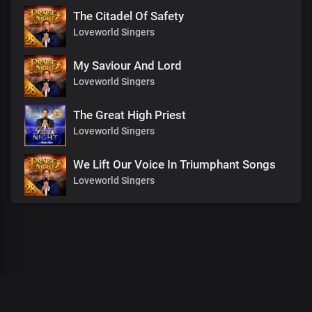
The Citadel Of Safety
Loveworld Singers
My Saviour And Lord
Loveworld Singers
The Great High Priest
Loveworld Singers
We Lift Our Voice In Triumphant Songs
Loveworld Singers
00
:
00
:
00
/
0
:
00
:
00