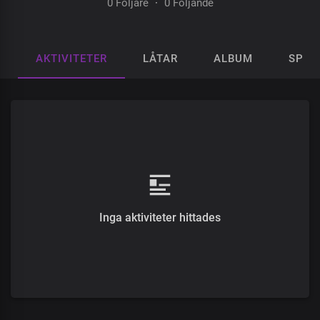
0 Följare
·
0 Följande
AKTIVITETER
LÅTAR
ALBUM
SPEL
Inga aktiviteter hittades