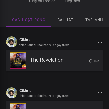
0 Người theo dõi
·
1 Tiếp theo
CÁC HOẠT ĐỘNG
BÀI HÁT
TẬP ẢNH
Cikhris
thích | auser | bài hát,
% d ngày trước
The Revelation
4:36
Cikhris
thích | auser | bài hát,
% d ngày trước