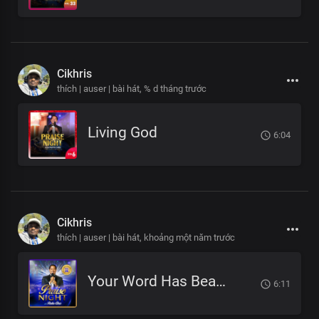
Cikhris
thích | auser | bài hát,
% d tháng trước
Living God
6:04
Cikhris
thích | auser | bài hát,
khoảng một năm trước
Your Word Has Beautified My Life
6:11