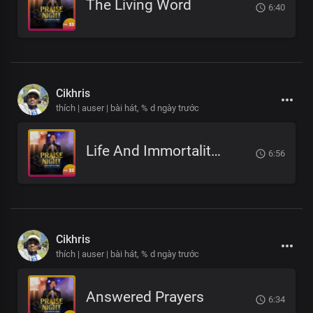
The Living Word
6:40
Cikhris
thích | auser | bài hát,
% d ngày trước
Life And Immortality Unveiled
6:56
Cikhris
thích | auser | bài hát,
% d ngày trước
Answered Prayers
6:34