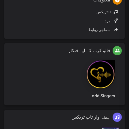
0 ٹریکس
مرد
سماجی روابط
فالو کرنے کے لیے فنکار
Loveworld Singers
ہفتہ وار ٹاپ ٹریکس