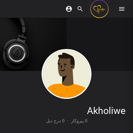
Akholiwe
0 درج ذیل
·
0 پیروکار