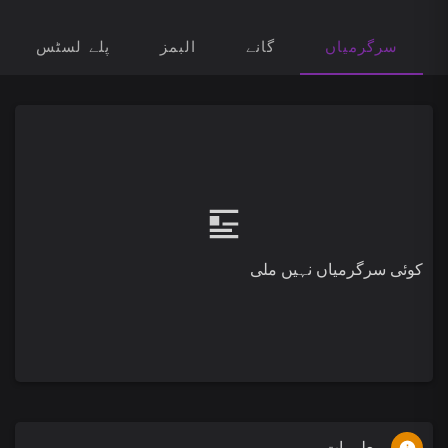
سرگرمیاں
گانے
البمز
پلے لسٹس
کوئی سرگرمیاں نہیں ملی
معلومات